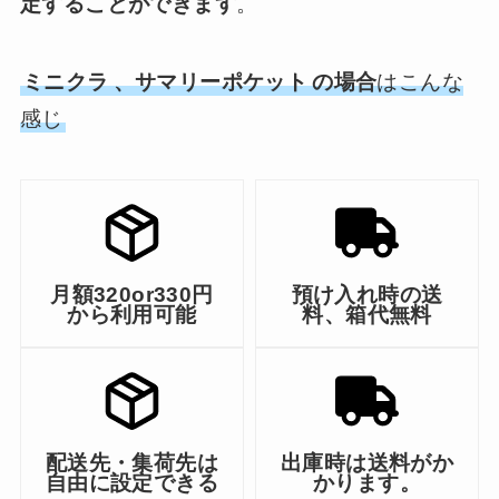
定することができます
。
ミニクラ
、サマリーポケット
の場合
はこんな
感じ
月額320or330円
預け入れ時の送
から利用可能
料、箱代無料
配送先・集荷先は
出庫時は送料がか
自由に設定できる
かります。