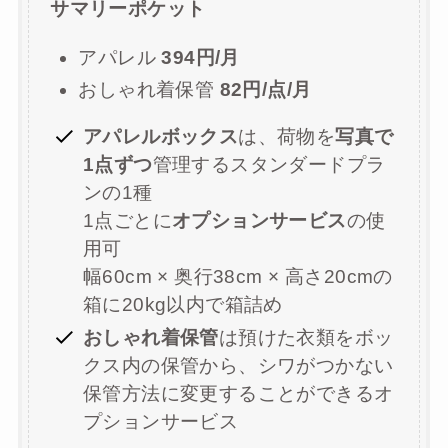
サマリーポケット
アパレル
394円/月
おしゃれ着保管
82円/点/月
アパレルボックス
は、荷物を
写真で
1点ずつ
管理するスタンダードプラ
ンの1種
1点ごとに
オプションサービス
の使
用可
幅60cm × 奥行38cm × 高さ20cmの
箱に20kg以内で箱詰め
おしゃれ着保管
は預けた衣類をボッ
クス内の保管から、シワがつかない
保管方法に変更することができるオ
プションサービス