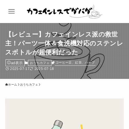
【レビュー】カフェインレス派の救世
主！パーツ一体＆食洗機対応のステンレ
スボトルが超便利だった
ad表示
コーヒー豆、紅茶、ハーブ
おうちカフェ
2025-07-17
2025-07-18
ホーム
おうちカフェ